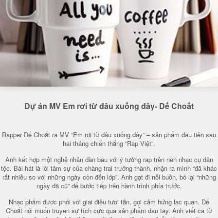
Dự án MV Em rơi từ đâu xuống đây- Dế Choắt
Rapper Dế Choắt ra MV “Em rơi từ đâu xuống đây” – sản phẩm đầu tiên sau
hai tháng chiến thắng “Rap Việt”.
Anh kết hợp một nghệ nhân đàn bầu với ý tưởng rap trên nền nhạc cụ dân
tộc. Bài hát là lời tâm sự của chàng trai trưởng thành, nhận ra mình “đã khác
rất nhiều so với những ngày còn đến lớp”. Anh gạt đi nỗi buồn, bỏ lại “những
ngày đã cũ” để bước tiếp trên hành trình phía trước.
Nhạc phẩm được phối với giai điệu tươi tắn, gợi cảm hứng lạc quan. Dế
Choắt nói muốn truyền sự tích cực qua sản phẩm đầu tay. Anh viết ca từ