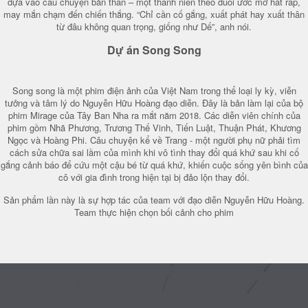
dựa vào câu chuyện bản thân – một thanh niên theo đuổi ước mơ hát rap,
may mắn chạm đến chiến thắng. “Chỉ cần cố gắng, xuất phát hay xuất thân
từ đâu không quan trọng, giống như Dế”, anh nói.
Dự án Song Song
Song song là một phim điện ảnh của Việt Nam trong thể loại ly kỳ, viễn
tưởng và tâm lý do Nguyễn Hữu Hoàng đạo diễn. Đây là bản làm lại của bộ
phim Mirage của Tây Ban Nha ra mắt năm 2018. Các diễn viên chính của
phim gồm Nhã Phương, Trương Thế Vinh, Tiến Luật, Thuận Phát, Khương
Ngọc và Hoàng Phi. Câu chuyện kể về Trang - một người phụ nữ phải tìm
cách sửa chữa sai lầm của mình khi vô tình thay đổi quá khứ sau khi cố
gắng cảnh báo để cứu một cậu bé từ quá khứ, khiến cuộc sống yên bình của
cô với gia đình trong hiện tại bị đảo lộn thay đổi.
Sản phẩm lần này là sự hợp tác của team với đạo diễn Nguyễn Hữu Hoàng.
Team thực hiện chọn bối cảnh cho phim