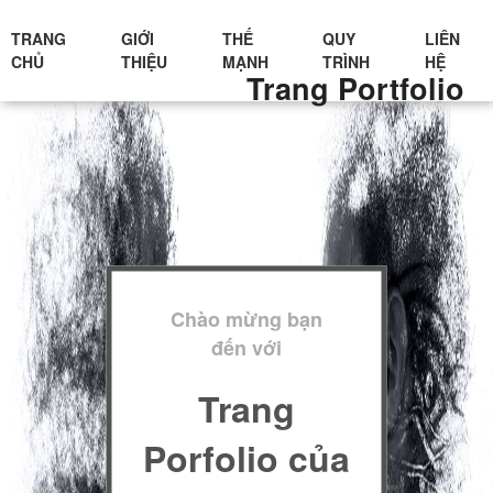
TRANG
GIỚI
THẾ
QUY
LIÊN
CHỦ
THIỆU
MẠNH
TRÌNH
HỆ
Trang Portfolio
Chào mừng bạn
đến với
Trang
Porfolio của